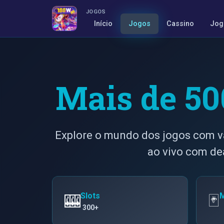
JOGOS
Início
Jogos
Cassino
Jog
Mais de 5
Explore o mundo dos jogos com va
ao vivo com dea
Slots
🎰
🃏
300+