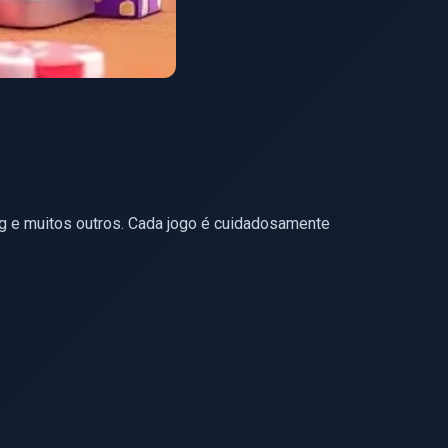
ing e muitos outros. Cada jogo é cuidadosamente