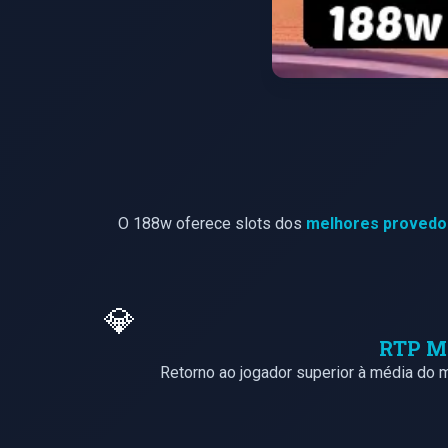
O 188w oferece slots dos
melhores provedo
💎
RTP M
Retorno ao jogador superior à média do