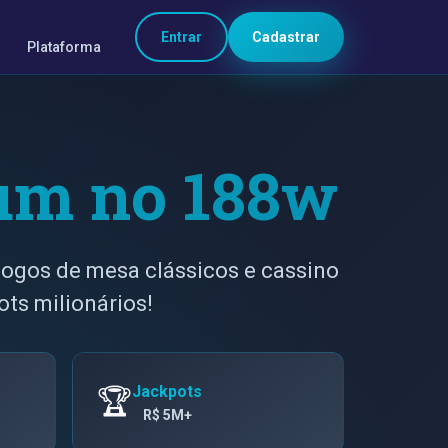
Entrar
Cadastrar
Plataforma
um no 188w
jogos de mesa clássicos e cassino
ots milionários!
Jackpots
🏆
R$ 5M+