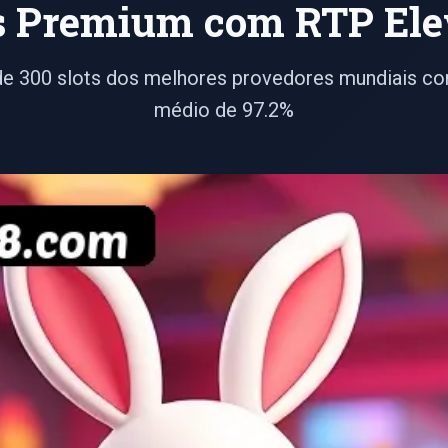
s Premium com RTP El
de 300 slots dos melhores provedores mundiais c
médio de 97.2%