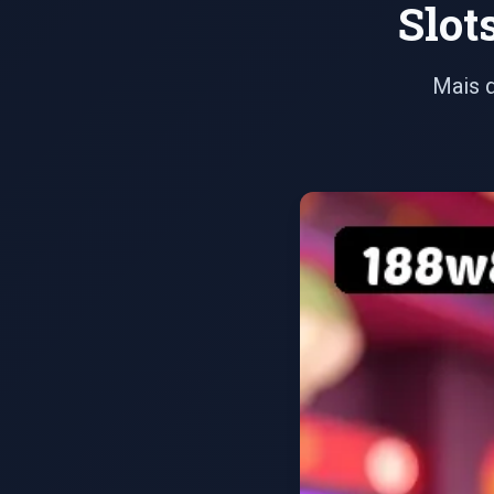
Slot
Mais 