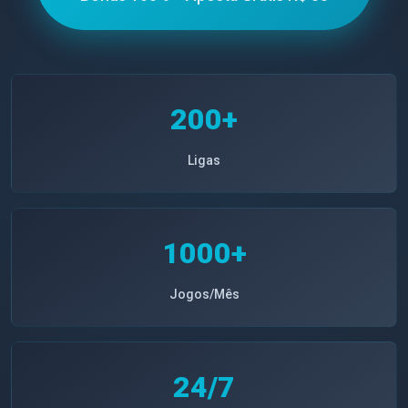
200+
Ligas
1000+
Jogos/Mês
24/7