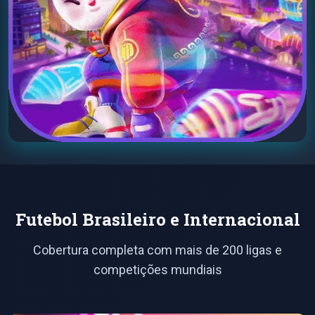
Futebol Brasileiro e Internacional
Cobertura completa com mais de 200 ligas e
competições mundiais