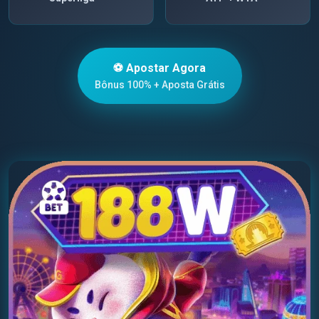
⚽ Apostar Agora
Bônus 100% + Aposta Grátis