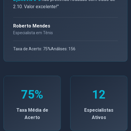
2.10. Valor excelente!"
Roberto Mendes
Especialista em Tênis
Taxa de Acerto: 75%
Análises: 156
75%
12
Taxa Média de
Especialistas
Acerto
Ativos