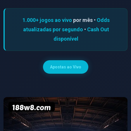
1.000+ jogos ao vivo
por mês •
Odds
atualizadas por segundo
•
Cash Out
disponível
Apostas ao Vivo