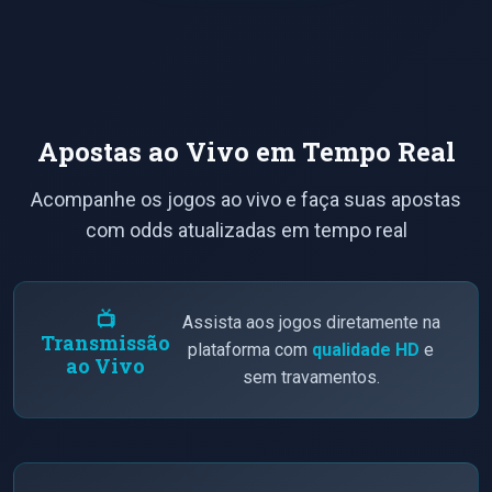
Apostas ao Vivo em Tempo Real
Acompanhe os jogos ao vivo e faça suas apostas
com odds atualizadas em tempo real
📺
Assista aos jogos diretamente na
Transmissão
plataforma com
qualidade HD
e
ao Vivo
sem travamentos.