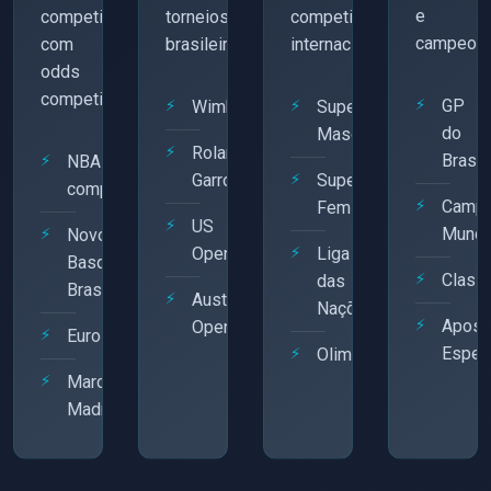
e
competições
torneios
competições
campeona
com
brasileiros.
internacionais.
odds
competitivas.
GP
Wimbledon
Superliga
do
Masculina
Roland
Brasil
NBA
Garros
Superliga
completa
Campe
Feminina
US
Mundi
Novo
Open
Liga
Basquete
Classi
das
Brasil
Australian
Nações
Apost
Open
Euroliga
Espec
Olimpíadas
March
Madness